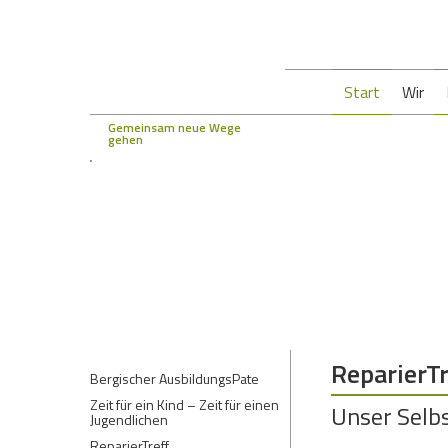
Start
Wir
Gemeinsam neue Wege
gehen
ReparierTr
Bergischer AusbildungsPate
Zeit für ein Kind – Zeit für einen
Unser Selb
Jugendlichen
ReparierTreff