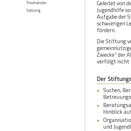
Geleitet von 
Treuhänder
Jugendhilfe s
Satzung
Aufgabe der St
schwierigen L
fördern.
Die Stiftung v
gemeinnützige
Zwecke“ der Ab
verfolgt nicht
Der Stiftung
Suchen, Ber
Betreuungsm
Beratungsan
Hinblick au
Organisatio
und Jugendl